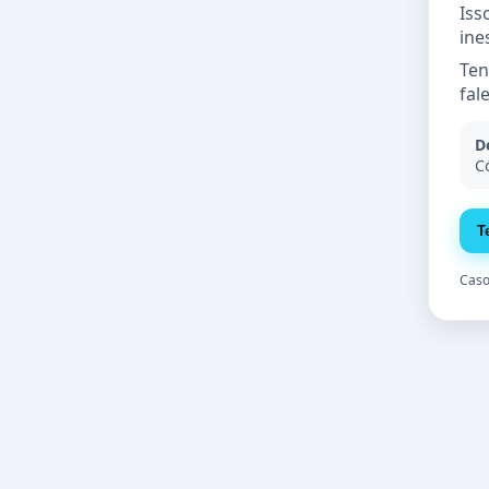
Iss
ine
Ten
fal
D
C
Caso